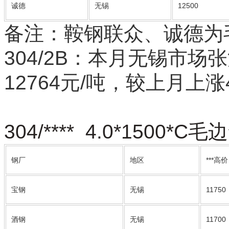
诚德
无锡
12500
备注：鞍钢联众、诚德为
304/2B：本月无锡市场
12764元/吨，较上月上涨
304/**** 4.0*150
钢厂
地区
***高价
宝钢
无锡
11750
酒钢
无锡
11700