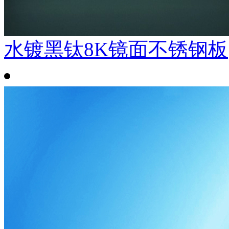
水镀黑钛8K镜面不锈钢板