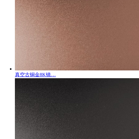
真空古铜金8K镜…